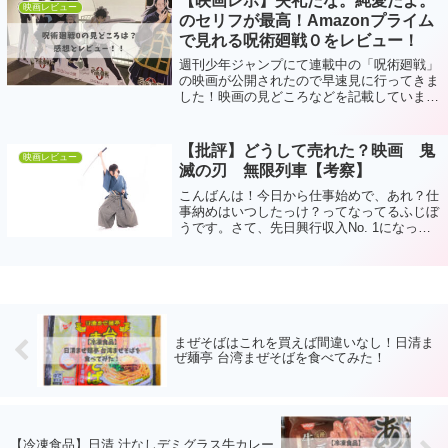
【映画レポ】失礼だな。純愛だよ。
映画レビュー
のセリフが最高！Amazonプライム
で見れる呪術廻戦０をレビュー！
週刊少年ジャンプにて連載中の「呪術廻戦」
の映画が公開されたので早速見に行ってきま
した！映画の見どころなどを記載していま
す。
【批評】どうして売れた？映画 鬼
映画レビュー
滅の刃 無限列車【考察】
こんばんは！今日から仕事始めで、あれ？仕
事納めはいつしたっけ？ってなってるふじぼ
うです。さて、先日興行収入No. 1になった
「鬼滅の刃 無限列車編」アマプラになって
からで良いやと思ってたのですが、奥さんの
猛烈プッシュにより観に行ってきました...
まぜそばはこれを買えば間違いなし！日清ま
ぜ麺亭 台湾まぜそばを食べてみた！
【冷凍食品】日清 汁なしデミグラス牛カレー