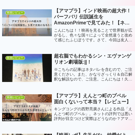
けですが、、、、映画も種類が多くて何を見
たら良いのかわからない。そして、私はア...
【アマプラ】インド映画の超大作！
映画レビュー
バーフバリ 伝説誕生を
AmazonPrimeで見てみた！【ネタ
バレありレビュー】
こんにちは！！映画を見ることで世界観が広
がるし、色々な国々によって全然違うと改め
て感じたふじぼうです。さて、今回は友人が
何度も映画館に足を運んで大熱狂したという
インド映画の超大作！「バーフバリ 伝説誕
生」がアマゾンプライムビデオで見れるよ
超右脳でもわかるシン・エヴァンゲ
映画レビュー
う...
リオン劇場版:||！
※こちらの記事はネタバレを含むので、ご注
意ください。また、かなりざっくり＆自己解
釈な解説なので、ご注意。こんにちは！久し
ぶりに映画館で映画を見てきましたふじぼう
です。さて、今回は「シン・エヴァンゲリオ
ン劇場版:||」を見てきたので、ざっくり...
【アマプラ】えんとつ町のプペル
映画レビュー
面白くないって本当？【レビュー】
キングコングの西野亮廣さんによる作品「え
んとつ町のプペル」。ネットの評判では悪い
評判が目立つけど実際はどうなのか？アマプ
ラで登場したこちらの作品の感想を述べてい
きます！