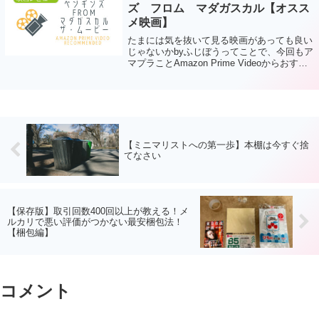
か？...
ズ フロム マダガスカル【オスス
メ映画】
たまには気を抜いて見る映画があっても良い
じゃないかbyふじぼうってことで、今回もア
マプラことAmazon Prime Videoからおすす
めの映画を紹介していきます！今回見たのは
コチラの映画！ペンギンズ FROM マダガス
カル ザ・ムービー...
【ミニマリストへの第一歩】本棚は今すぐ捨
てなさい
【保存版】取引回数400回以上が教える！メ
ルカリで悪い評価がつかない最安梱包法！
【梱包編】
コメント