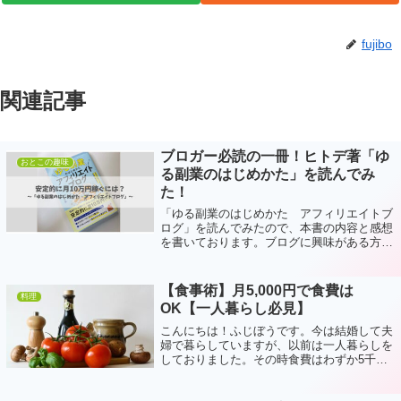
fujibo
関連記事
ブロガー必読の一冊！ヒトデ著「ゆ
おとこの趣味
る副業のはじめかた」を読んでみ
た！
「ゆる副業のはじめかた アフィリエイトブ
ログ」を読んでみたので、本書の内容と感想
を書いております。ブログに興味がある方、
既に運営している方にとってとても勉強にな
る一冊です。
【食事術】月5,000円で食費は
料理
OK【一人暮らし必見】
こんにちは！ふじぼうです。今は結婚して夫
婦で暮らしていますが、以前は一人暮らしを
しておりました。その時食費はわずか5千
円もちろん私の場合は極端な例ですが、み
なさんでも出来る食事術をお教えします！弁