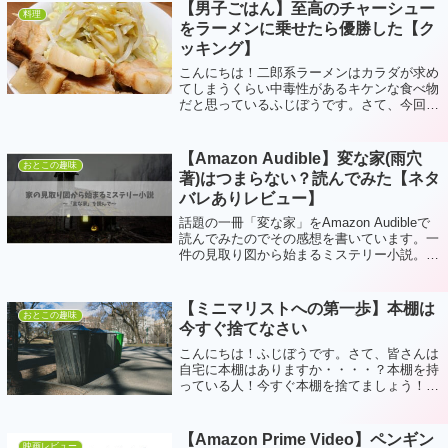
当を作るおそらく一人暮らしで一番かかる費
【男子ごはん】至高のチャーシュー
料理
用...
をラーメンに乗せたら優勝した【ク
ッキング】
こんにちは！二郎系ラーメンはカラダが求め
てしまうくらい中毒性があるキケンな食べ物
だと思っているふじぼうです。さて、今回は
あの人気Youtuber「リュウジ」さんの動画を
見ながらあるものをつくってみました・・・
至高のチャーシューラーメン屋さん...
【Amazon Audible】変な家(雨穴
おとこの趣味
著)はつまらない？読んでみた【ネタ
バレありレビュー】
話題の一冊「変な家」をAmazon Audibleで
読んでみたのでその感想を書いています。一
件の見取り図から始まるミステリー小説。果
たして面白いのでしょうか・・・？
【ミニマリストへの第一歩】本棚は
おとこの趣味
今すぐ捨てなさい
こんにちは！ふじぼうです。さて、皆さんは
自宅に本棚はありますか・・・・？本棚を持
っている人！今すぐ本棚を捨てましょう！急
に本棚を捨てろと言われても・・・ってこと
でなぜ本棚を捨てたほうが良いのか？解説し
ていきます。なぜ本棚を捨てるべきなの
【Amazon Prime Video】ペンギン
映画レビュー