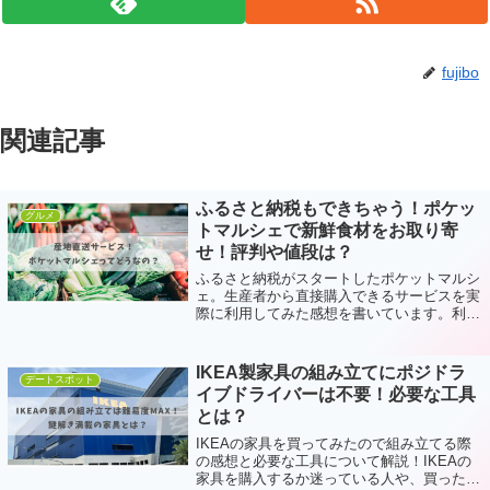
fujibo
関連記事
ふるさと納税もできちゃう！ポケッ
グルメ
トマルシェで新鮮食材をお取り寄
せ！評判や値段は？
ふるさと納税がスタートしたポケットマルシ
ェ。生産者から直接購入できるサービスを実
際に利用してみた感想を書いています。利用
しようか迷っている人にはおすすめの記事内
容となっています。
IKEA製家具の組み立てにポジドラ
デートスポット
イブドライバーは不要！必要な工具
とは？
IKEAの家具を買ってみたので組み立てる際
の感想と必要な工具について解説！IKEAの
家具を購入するか迷っている人や、買った際