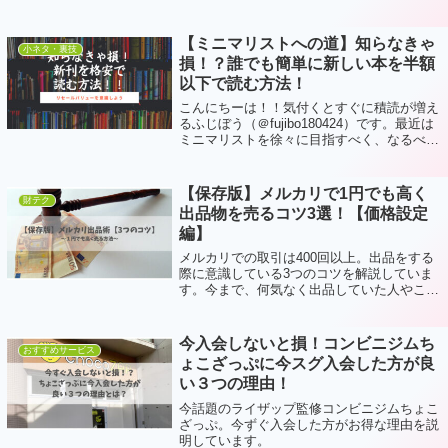
にどんな工具を持っていたらいいのかわから
ないという人におすすめの記事です。
【ミニマリストへの道】知らなきゃ
小ネタ・裏技
損！？誰でも簡単に新しい本を半額
以下で読む方法！
こんにちーは！！気付くとすぐに積読が増え
るふじぼう（＠fujibo180424）です。最近は
ミニマリストを徐々に目指すべく、なるべく
本を手元に置かないようにしています。本棚
はいらないという記事も前回書きました。で
も、新刊を買おうとしたら電子...
【保存版】メルカリで1円でも高く
財テク
出品物を売るコツ3選！【価格設定
編】
メルカリでの取引は400回以上。出品をする
際に意識している3つのコツを解説していま
す。今まで、何気なく出品していた人やこれ
から始めようと思っている人には必見の内容
となっています。
今入会しないと損！コンビニジムち
おすすめサービス
ょこざっぷに今スグ入会した方が良
い３つの理由！
今話題のライザップ監修コンビニジムちょこ
ざっぷ。今ずぐ入会した方がお得な理由を説
明しています。