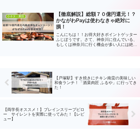
【徹底解説】総額７０億円還元！？
小ネタ・裏技
かながわPayは使わなきゃ絶対に
損！
こんにちは！！お得大好きポイントゲッター
ふじぼうです。さて、神奈川に住んでいる、
もしくは神奈川に行く機会が多い人には絶対
に使ってほしい支払い方法がありま
す・・・・！！何かといえば・・・”かなが
わPay”公式hpより引用（）かながわPayっ
て...
【戸塚駅】すき焼きにチキン南蛮の美味しい
和食ランチ！「酒菜肉匠 ふるや」に行ってき
た！
【両学長オススメ！】ブレインスリープピロ
ー サイレントを実際に使ってみた！【レビ
ュー】